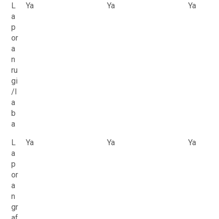
L
Ya
Ya
Ya
a
p
or
a
n
ru
gi
/l
a
b
a
L
Ya
Ya
Ya
a
p
or
a
n
gr
af