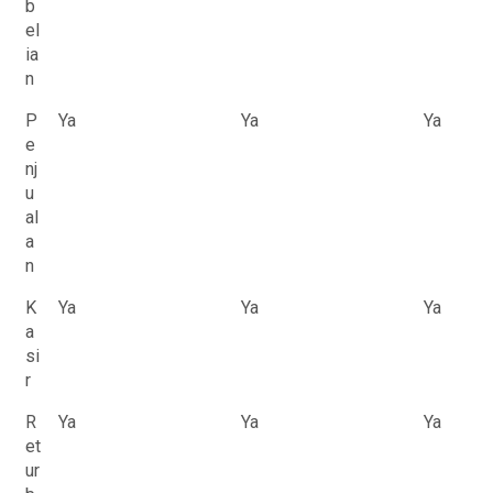
b
el
ia
n
P
Ya
Ya
Ya
e
nj
u
al
a
n
K
Ya
Ya
Ya
a
si
r
R
Ya
Ya
Ya
et
ur