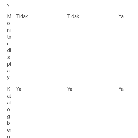
y
M
Tidak
Tidak
Ya
o
ni
to
r
di
s
pl
a
y
K
Ya
Ya
Ya
at
al
o
g
b
er
g