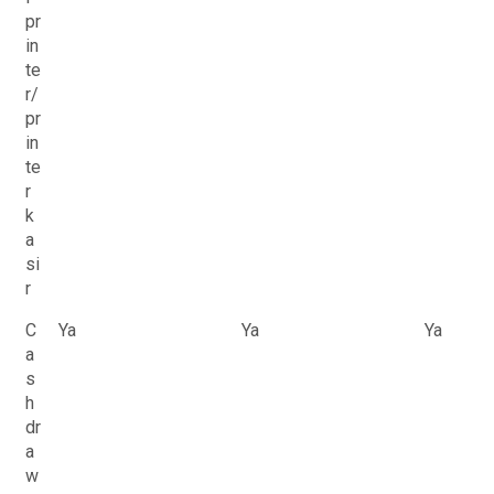
pr
in
te
r/
pr
in
te
r
k
a
si
r
C
Ya
Ya
Ya
a
s
h
dr
a
w