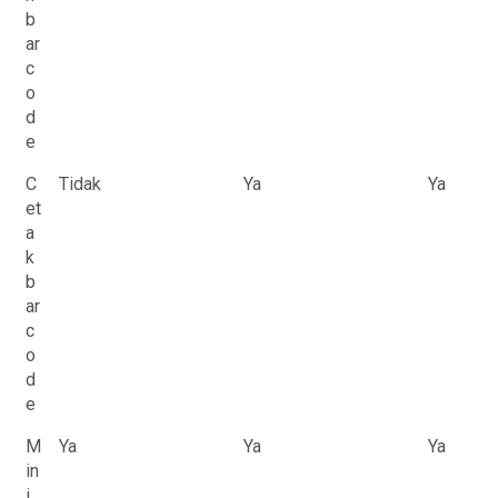
b
ar
c
o
d
e
C
Tidak
Ya
Ya
et
a
k
b
ar
c
o
d
e
M
Ya
Ya
Ya
in
i