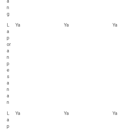
a
n
g
L
Ya
Ya
Ya
a
p
or
a
n
p
e
s
a
n
a
n
L
Ya
Ya
Ya
a
p