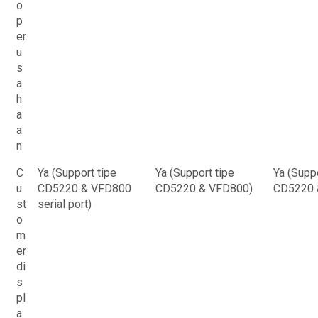
o
p
er
u
s
a
h
a
a
n
C
Ya (Support tipe
Ya (Support tipe
Ya (Suppo
u
CD5220 & VFD800
CD5220 & VFD800)
CD5220 
st
serial port)
o
m
er
di
s
pl
a