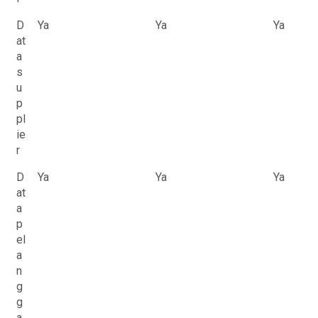
D
Ya
Ya
Ya
at
a
s
u
p
pl
ie
r
D
Ya
Ya
Ya
at
a
p
el
a
n
g
g
a