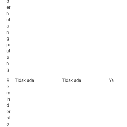
d
er
h
ut
a
n
g
pi
ut
a
n
g
R
Tidak ada
Tidak ada
Ya
e
m
in
d
er
st
o