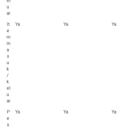
el
u
ar
It
Ya
Ya
Ya
e
m
m
a
s
u
k
/
k
el
u
ar
P
Ya
Ya
Ya
e
s