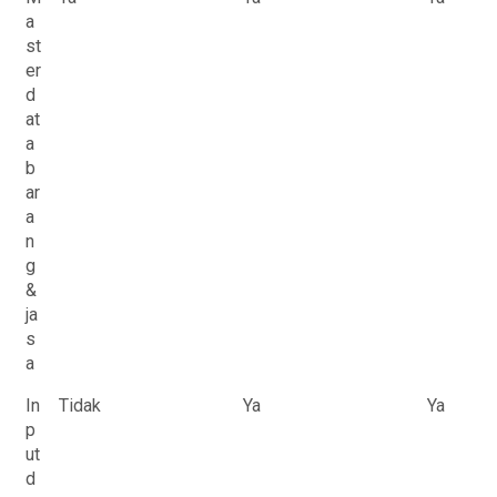
a
st
er
d
at
a
b
ar
a
n
g
&
ja
s
a
In
Tidak
Ya
Ya
p
ut
d