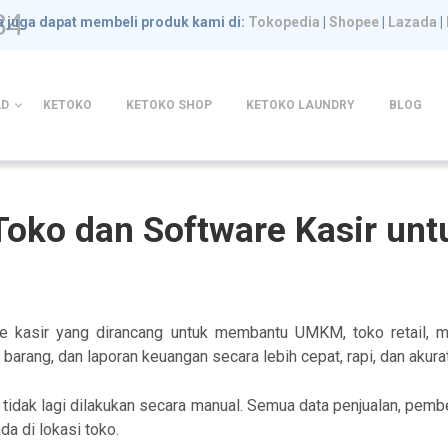
84
 juga dapat membeli produk kami di:
Tokopedia
|
Shopee
|
Lazada
|
D
KETOKO
KETOKO SHOP
KETOKO LAUNDRY
BLOG
Toko dan Software Kasir u
 kasir yang dirancang untuk membantu UMKM, toko retail, min
arang, dan laporan keuangan secara lebih cepat, rapi, dan akurat
tidak lagi dilakukan secara manual. Semua data penjualan, pemb
a di lokasi toko.