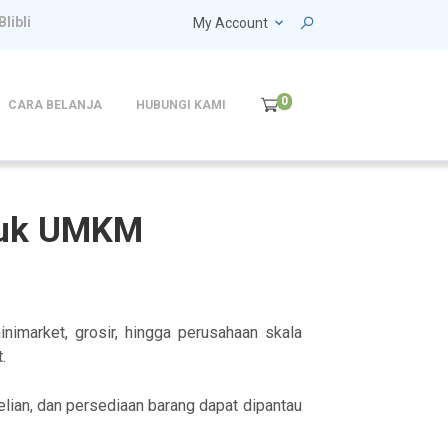
Blibli
My Account
0
CARA BELANJA
HUBUNGI KAMI
ntuk UMKM
imarket, grosir, hingga perusahaan skala
.
elian, dan persediaan barang dapat dipantau