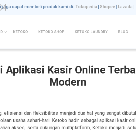
84
 juga dapat membeli produk kami di:
Tokopedia
|
Shopee
|
Lazada
|
D
KETOKO
KETOKO SHOP
KETOKO LAUNDRY
BLOG
i Aplikasi Kasir Online Ter
Modern
 efisiensi dan fleksibilitas menjadi dua hal yang sangat dibut
aan usaha sehari-hari. Ketoko hadir sebagai aplikasi kasir o
dahan akses, serta dukungan multiplatform, Ketoko menjadi solus