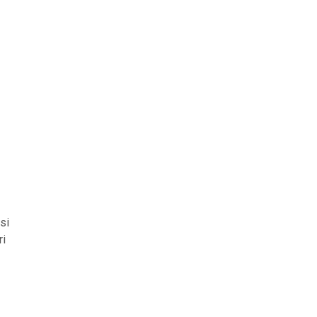
si
ri