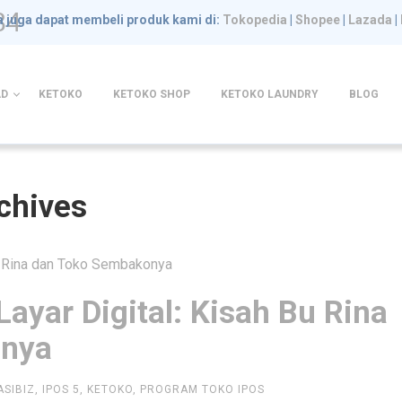
84
 juga dapat membeli produk kami di:
Tokopedia
|
Shopee
|
Lazada
|
D
KETOKO
KETOKO SHOP
KETOKO LAUNDRY
BLOG
rchives
Layar Digital: Kisah Bu Rina
onya
ASIBIZ
,
IPOS 5
,
KETOKO
,
PROGRAM TOKO IPOS