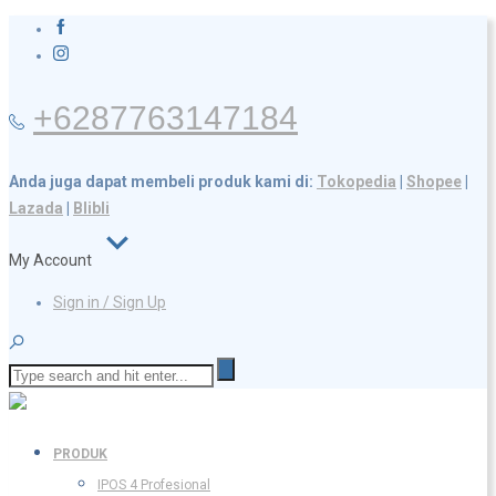
+6287763147184
Anda juga dapat membeli produk kami di:
Tokopedia
|
Shopee
|
Lazada
|
Blibli
My Account
Sign in / Sign Up
PRODUK
IPOS 4 Profesional