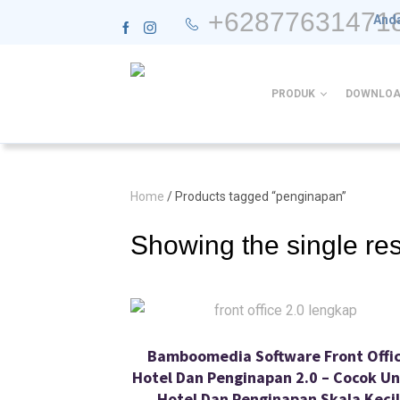
+62877631471
Anda
PRODUK
DOWNLOA
Home
/ Products tagged “penginapan”
Showing the single res
Bamboomedia Software Front Offi
Hotel Dan Penginapan 2.0 – Cocok U
Hotel Dan Penginapan Skala Kecil