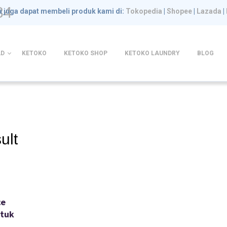
84
 juga dapat membeli produk kami di:
Tokopedia
|
Shopee
|
Lazada
|
D
KETOKO
KETOKO SHOP
KETOKO LAUNDRY
BLOG
ult
ce
ntuk