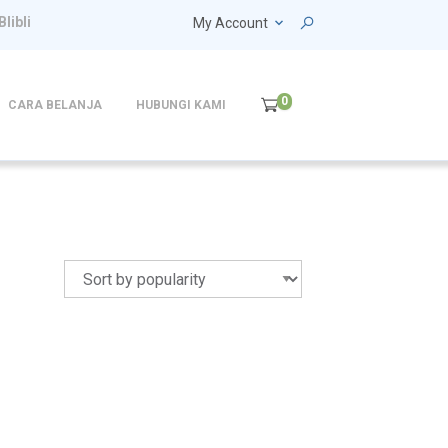
Blibli
My Account
0
CARA BELANJA
HUBUNGI KAMI