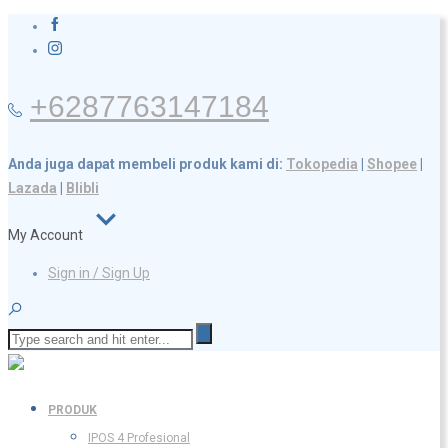
+6287763147184
Anda juga dapat membeli produk kami di:
Tokopedia
|
Shopee
|
Lazada
|
Blibli
My Account
Sign in / Sign Up
PRODUK
IPOS 4 Profesional