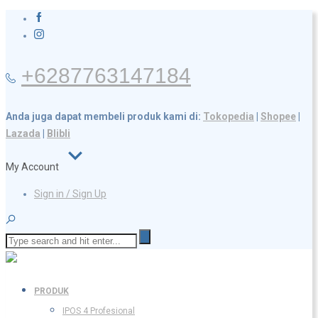
+6287763147184
Anda juga dapat membeli produk kami di:
Tokopedia
|
Shopee
|
Lazada
|
Blibli
My Account
Sign in / Sign Up
PRODUK
IPOS 4 Profesional