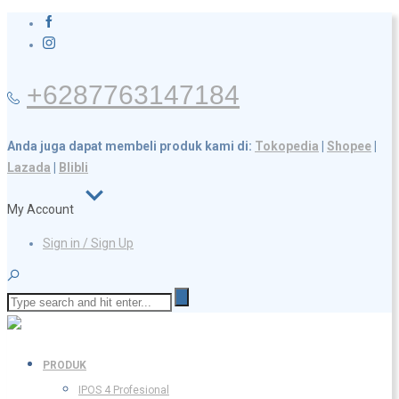
+6287763147184
Anda juga dapat membeli produk kami di:
Tokopedia
|
Shopee
|
Lazada
|
Blibli
My Account
Sign in / Sign Up
PRODUK
IPOS 4 Profesional