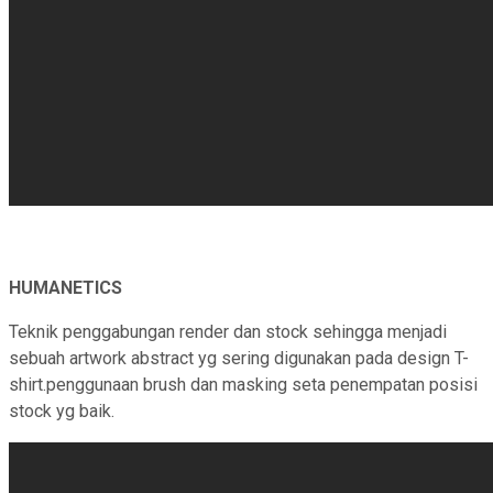
HUMANETICS
Teknik penggabungan render dan stock sehingga menjadi
sebuah artwork abstract yg sering digunakan pada design T-
shirt.penggunaan brush dan masking seta penempatan posisi
stock yg baik.