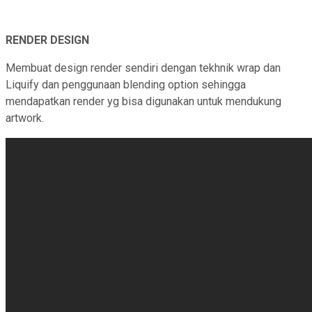
RENDER DESIGN
Membuat design render sendiri dengan tekhnik wrap dan
Liquify dan penggunaan blending option sehingga
mendapatkan render yg bisa digunakan untuk mendukung
artwork.