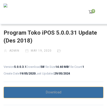
0
Program Toko iPOS 5.0.0.31 Update
(Des 2018)
ADMIN
MAY 19, 2020
Version
5.0.0.3.1
Download
58
File Size
14.60 MB
File Count
1
Create Date
19/05/2020
Last Updated
29/05/2024
Download