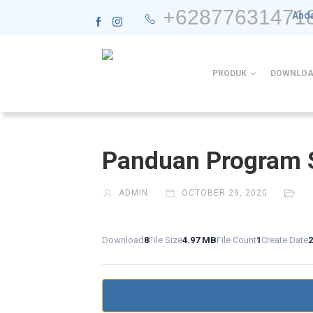
+62877631471
Anda
PRODUK
DOWNLOA
Panduan Program 
ADMIN
OCTOBER 29, 2020
Download
8
File Size
4.97 MB
File Count
1
Create Date