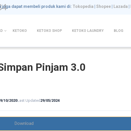
84
 juga dapat membeli produk kami di:
Tokopedia
|
Shopee
|
Lazada
|
D
KETOKO
KETOKO SHOP
KETOKO LAUNDRY
BLOG
Simpan Pinjam 3.0
29/10/2020
Last Updated
29/05/2024
Download