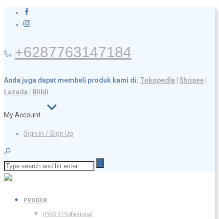
+6287763147184
Anda juga dapat membeli produk kami di:
Tokopedia
|
Shopee
|
Lazada
|
Blibli
My Account
Sign in / Sign Up
PRODUK
IPOS 4 Profesional