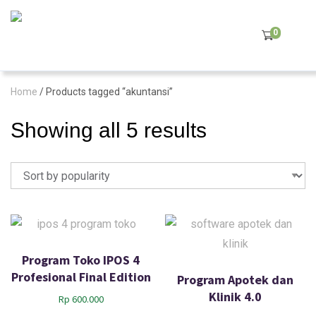
0
Home
/ Products tagged “akuntansi”
S
Showing all 5 results
o
r
t
e
d
b
Program Toko IPOS 4
y
Profesional Final Edition
Program Apotek dan
p
Klinik 4.0
Rp
600.000