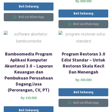
o
Rp
600.000
p
Beli Sekarang
Beli Sekarang
u
Beli via WhatsApp
l
Beli via WhatsApp
a
r
i
t
Bamboomedia Program
Program Restoran 3.0
Aplikasi Komputer
Edisi Standar – Untuk
y
Akuntansi 3.0 – Laporan
Restoran Skala Kecil
Keuangan dan
Dan Menengah
Pembukuan Perusahaan
Rp
300.000
Dagang/Jasa
(Perorangan, CV, PT)
Beli Sekarang
Rp
330.000
Beli via WhatsApp
Beli Sekarang